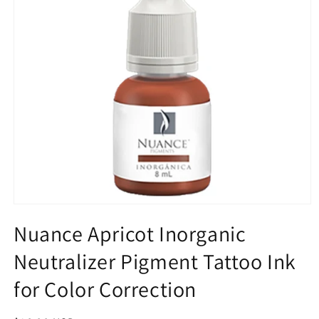
Open
media
Nuance Apricot Inorganic
1
in
modal
Neutralizer Pigment Tattoo Ink
for Color Correction