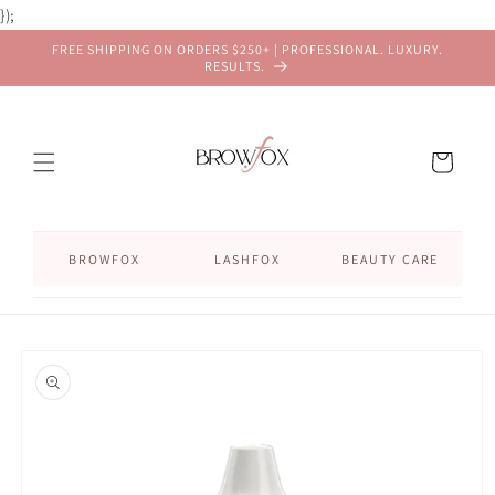
Skip to
});
content
FREE SHIPPING ON ORDERS $250+ | PROFESSIONAL. LUXURY.
RESULTS.
Cart
BROWFOX
LASHFOX
BEAUTY CARE
Skip to
product
information