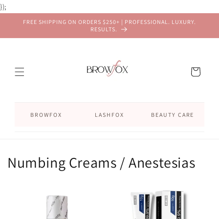
Ir
});
directamente
al contenido
FREE SHIPPING ON ORDERS $250+ | PROFESSIONAL. LUXURY.
RESULTS.
Carrito
BROWFOX
LASHFOX
BEAUTY CARE
Numbing Creams / Anestesias