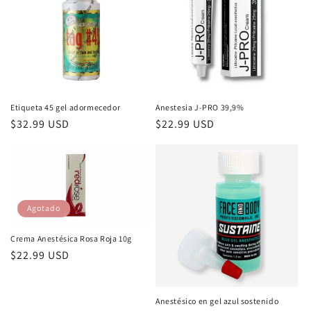
Etiqueta 45 gel adormecedor
Anestesia J-PRO 39,9%
Precio
$32.99 USD
Precio
$22.99 USD
habitual
habitual
Agotado
Crema Anestésica Rosa Roja 10g
Precio
$22.99 USD
habitual
Anestésico en gel azul sostenido