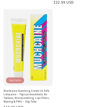
Precio
$32.99 USD
habitual
Agotado
Muchcaine Numbing Cream 10.56%
Lidocaine – Topical Anesthetic for
Tattoos, Microneedling, Lips fillers,
Waxing & PMU – 30g Tube