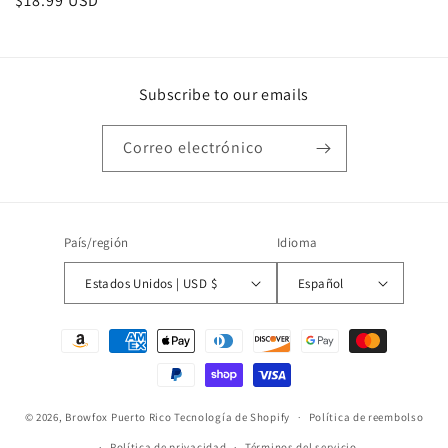
Precio
$18.99 USD
habitual
Subscribe to our emails
Correo electrónico
País/región
Idioma
Estados Unidos | USD $
Español
Formas
de
pago
© 2026,
Browfox Puerto Rico
Tecnología de Shopify
Política de reembolso
Política de privacidad
Términos del servicio